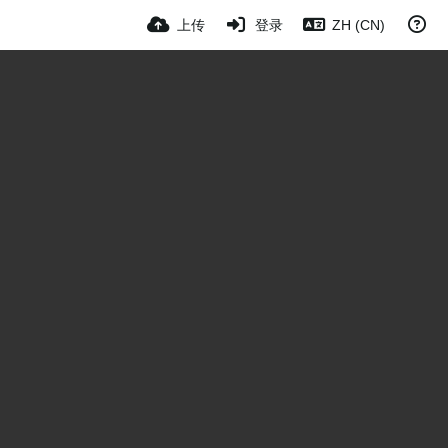
上传
登录
ZH (CN)